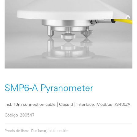
Saltar
al
comienzo
SMP6-A Pyranometer
de
la
galería
incl. 10m connection cable | Class B | Interface: Modbus RS485/A
de
imágenes
Código
200547
Por favor, inicie sesión
Precio de lista: