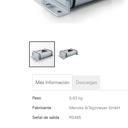
Saltar
al
comienzo
Más Información
Descargas
de
la
Más
Peso
0,43 kg
galería
Información
de
Fabricante
Mencke & Tegtmeyer GmbH
imágenes
Señal de salida
RS485