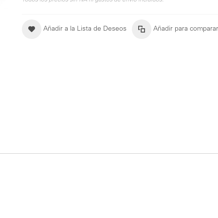
Todos los precios sin IVA ni gastos de envío incluidos.
Añadir a la Lista de Deseos
Añadir para compara