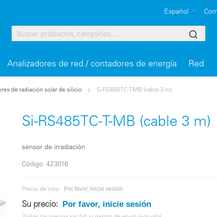
Español
Com
Analizadores de red / contadores de energía
Red
res de radiación solar de silicio
Si-RS485TC-T-MB (cable 3 m)
Si-RS485TC-T-MB (cable 3 m)
sensor de irradiación
Código
423016
Por favor, inicie sesión
Precio de lista:
Por favor, inicie sesión
Su precio: