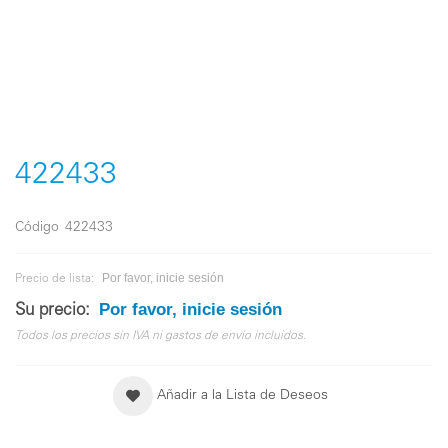
Saltar
al
comienzo
422433
de
la
galería
Código
422433
de
imágenes
Por favor, inicie sesión
Precio de lista:
Por favor, inicie sesión
Su precio:
Todos los precios sin IVA ni gastos de envío incluidos.
Añadir a la Lista de Deseos