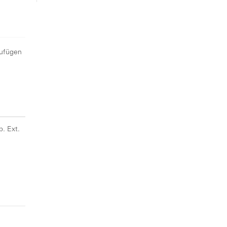
zufügen
p. Ext.