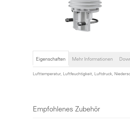
Zum
Anfang
der
Eigenschaften
Mehr Informationen
Down
Bildergalerie
springen
Lufttemperatur, Luftfeuchtigkeit, Luftdruck, Nieder
Empfohlenes Zubehör