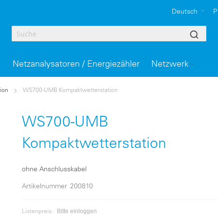
Deutsch
P
Netzanalysatoren / Energiezähler
Netzwerk
ion
WS700-UMB Kompaktwetterstation
WS700-UMB
Kompaktwetterstation
ohne Anschlusskabel
Artikelnummer
200810
Bitte einloggen
Listenpreis: