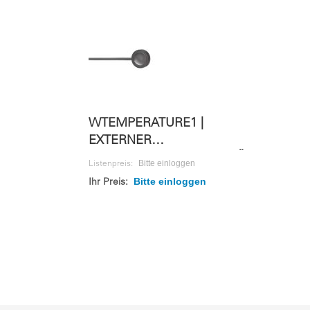
WTEMPERATURE1 |
EXTERNER
TEMPARATURSENSOR | FÜR
Bitte einloggen
Listenpreis:
WS 10M
Bitte einloggen
Ihr Preis: