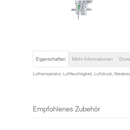
Zum
Anfang
der
Eigenschaften
Mehr Informationen
Down
Bildergalerie
springen
Lufttemperatur, Luftfeuchtigkeit, Luftdruck, Nieders
Empfohlenes Zubehör