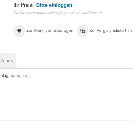
Bitte einloggen
Ihr Preis:
Die Preise verstehen sich zzgl. ges. Mwst. und Versand.
Zur Merkliste hinzufügen
Zur Vergleichsliste hin
loads
chlag, Temp. Ext.