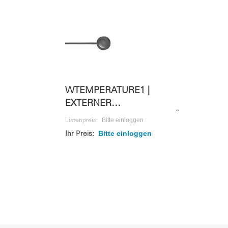
WTEMPERATURE1 |
EXTERNER
TEMPARATURSENSOR | FÜR
Bitte einloggen
Listenpreis:
WS 10M
Bitte einloggen
Ihr Preis: