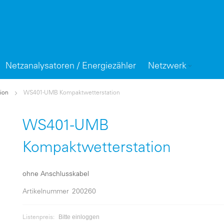
Netzanalysatoren / Energiezähler
Netzwerk
ion
WS401-UMB Kompaktwetterstation
WS401-UMB
Kompaktwetterstation
ohne Anschlusskabel
Artikelnummer
200260
Bitte einloggen
Listenpreis: