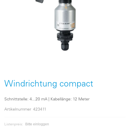
Zum
Anfang
der
Windrichtung compact
Bildergalerie
springen
Schnittstelle: 4...20 mA | Kabellänge: 12 Meter
Artikelnummer
423411
Bitte einloggen
Listenpreis: