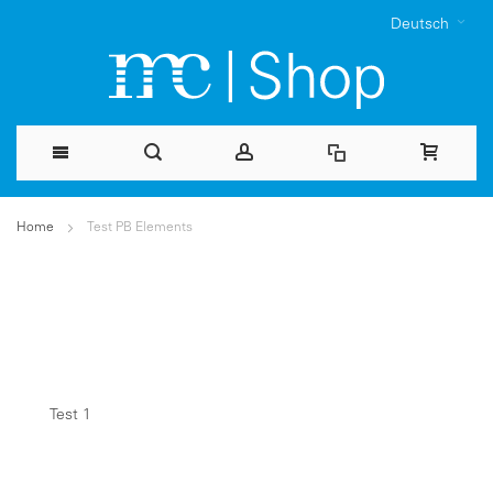
Deutsch
Direkt
Home
Test PB Elements
zum
Inhalt
Test 1