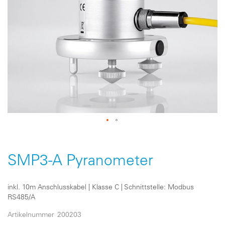
Zum
Anfang
der
SMP3-A Pyranometer
Bildergalerie
springen
inkl. 10m Anschlusskabel | Klasse C | Schnittstelle: Modbus
RS485/A
Artikelnummer
200203