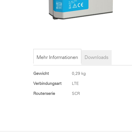
Zum
Anfang
der
Mehr Informationen
Downloads
Bildergalerie
springen
Mehr
Gewicht
0,29 kg
Informationen
Verbindungsart
LTE
Routerserie
SCR