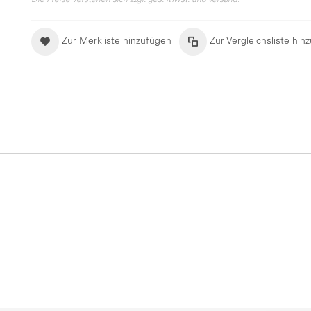
Die Preise verstehen sich zzgl. ges. Mwst. und Versand.
Zur Merkliste hinzufügen
Zur Vergleichsliste hin