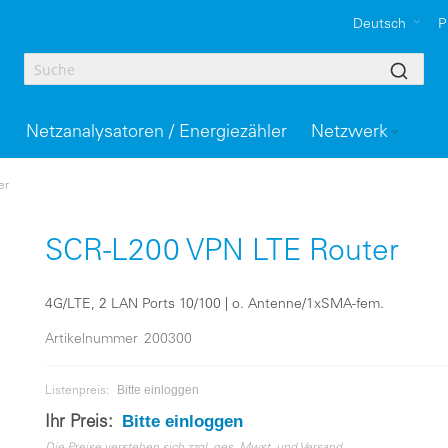
Deutsch
P
Netzanalysatoren / Energiezähler
Netzwerk
er
SCR-L200 VPN LTE Router
4G/LTE, 2 LAN Ports 10/100 | o. Antenne/1xSMA-fem.
Artikelnummer
200300
Bitte einloggen
Listenpreis:
Bitte einloggen
Ihr Preis: