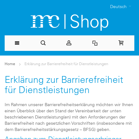
Deutsch
Direkt
Home
Erklärung zur Barrierefreiheit für Dienstleistungen
zum
Erklärung zur Barrierefreiheit
Inhalt
für Dienstleistungen
Im Rahmen unserer Barrierefreiheitserklärung möchten wir Ihnen
einen Überblick über den Stand der Vereinbarkeit der unten
beschriebenen Dienstleistung(en) mit den Anforderungen der
Barrierefreiheit nach gesetzlichen Vorschriften (insbesondere mit
dem Barrierefreiheitsstärkungsgesetz – BFSG) geben.